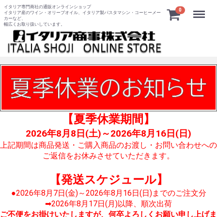
イタリア専門商社の通販オンラインショップ
Menu
0
イタリア産のワイン・オリーブオイル、イタリア製パスタマシン・コーヒーメー
カーなど、
幅広くお取り扱いしています。
【夏季休業期間】
2026年8月8日(土)～2026年8月16日(日)
上記期間は商品発送・ご購入商品のお渡し・お問い合わせへの
ご返信をお休みさせていただきます。
【発送スケジュール】
●2026年8月7日(金)～2026年8月16日(日)までのご注文分
➡2026年8月17日(月)以降、順次出荷
ご不便をお掛けいたしますが、何卒よろしくお願い申し上げま