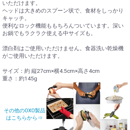
いただけます。
ヘッドは大きめのスプーン状で、食材をしっかり
キャッチ。
便利なロック機能ももちろんついています。深い
お鍋でもラクラク使える中サイズも。
漂白剤はご使用いただけません。食器洗い乾燥機
がご使用いただけます。
サイズ：約 縦27cm×横4.5cm×高さ4cm
重さ：約145g
その他のOXO製品
はこちらから⇒