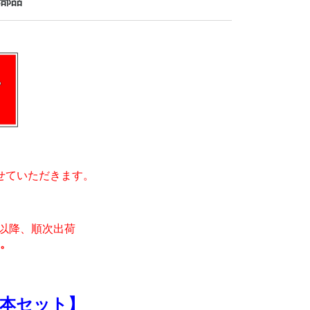
部品
せていただきます。
月)以降、順次出荷
。
本セット】