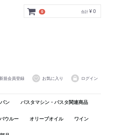
¥ 0
0
合計
新規会員登録
お気に入り
ログイン
パン
パスタマシン・パスタ関連商品
バウルー
オリーブオイル
ワイン
赤
白
ロゼ
発泡・微発泡
イタリア北部
FONGARO フォンガロ
CORDANI コルダーニ
イタリア中部
イタリア南部・シチリア
SANTO STEFANO サント・ステファノ
CASCINA MORASSINO カシーナ・モラッシーノ
CASTELLO DI MELETO カステッロ・ディ・メレート
TRABUCCHI d'ILLASI トラブッキ・ディッラージ
Agostina Pieri アゴスティーナ・ピエリ
ELENA WALCH エレナ・ワルク
AURELIO SETTIMO アウレリオ・セッティモ
Monte Ronca ＆Colle Marianna モンテロンカ＆コッレマリアンナ
Claudio Mariotto クラウディオ・マリオット
Fattoria Kappa ファットリア・カッパ
GORGHI TONDI ゴルギ・トンディ
WILHELM WALCH ヴィルヘルム・ワルク