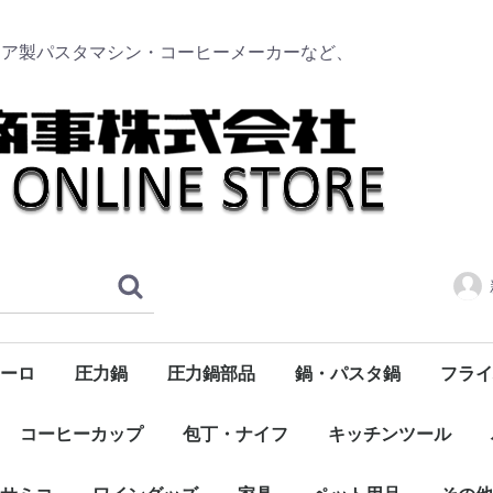
リア製パスタマシン・コーヒーメーカーなど、
ーロ
圧力鍋
圧力鍋部品
鍋・パスタ鍋
フライ
タソース
のトマト
ク
ンボトル
ト
浅型
深型
トッカー
ーブオイル
サマーキャンペーン
ハム・サラミ・パンチェッタ・スモークサーモン
ニューサルヴァスパツィオ
食品全般・食材・パスタソース
ドンペッペ（DON PEPPE）
デルヴェルデ（DELVERDE）
300ml
750ml
コーヒーカップ
包丁・ナイフ
キッチンツール