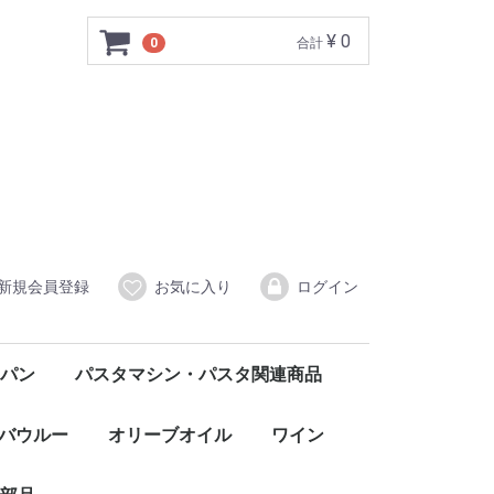
¥ 0
0
合計
新規会員登録
お気に入り
ログイン
パン
パスタマシン・パスタ関連商品
バウルー
オリーブオイル
ワイン
赤
白
ロゼ
発泡・微発泡
イタリア北部
FONGARO フォンガロ
CORDANI コルダーニ
イタリア中部
イタリア南部・シチリア
SANTO STEFANO サント・ステファノ
CASCINA MORASSINO カシーナ・モラッシーノ
CASTELLO DI MELETO カステッロ・ディ・メレート
TRABUCCHI d'ILLASI トラブッキ・ディッラージ
Agostina Pieri アゴスティーナ・ピエリ
ELENA WALCH エレナ・ワルク
AURELIO SETTIMO アウレリオ・セッティモ
Monte Ronca ＆Colle Marianna モンテロンカ＆コッレマリアンナ
Claudio Mariotto クラウディオ・マリオット
Fattoria Kappa ファットリア・カッパ
GORGHI TONDI ゴルギ・トンディ
WILHELM WALCH ヴィルヘルム・ワルク