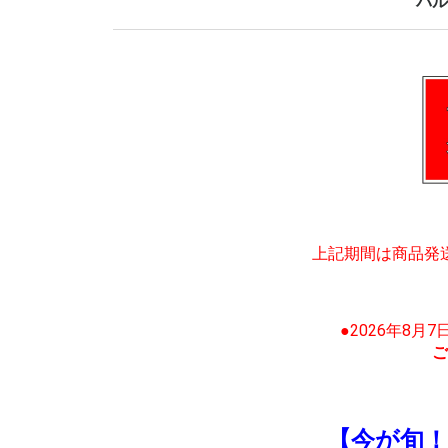
バル
上記期間は商品発
●2026年8月
ご
【今が旬