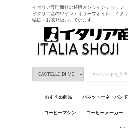
イタリア専門商社の通販オンラインショップ
イタリア産のワイン・オリーブオイル、イタ
幅広くお取り扱いしています。
おすすめ商品
パネットーネ・パンド
新規取扱商品
特売品コーナー
ワイン
オリーブオイル
バルサミコ
ハム・チーズ
パスタ
トマト・パスタソース
調味料
コーヒー豆・粉
圧力鍋
お鍋類
フライパン類
キッチン用品
包丁・ナイフ・まな板
クッキングスケール
南部鉄器
iwaki / イワキ
Aladdin / アラジン
HARIO / ハリオ
ALESSI / アレッシィ
Cutipol /クチポール
Zip Top / ジップトップ
野田琺瑯
柳宗理
OIGEN / オイゲン
KIHARA / キハラ
OXO オクソー
leye / レイエ
パスタマシン
ワイングッズ
コーヒーカップ・グラス
家具
ペット用品
1
Lagostina / ラゴスティーナ
Cuitisan / クイッティサン
Joseph Joseph / ジョセフジョセフ
Microplane / マイクロプレイン
タルトゥーフィ ジミー/Tartufi Jimmy
Legnoart / レーニョアート
食品全般(トマト・パスタ等)
月兎印 / TSUKI-USAGI BRAND
epicurean / エピキュリアン
赤
白
ロゼ
発泡・微発泡
ノストラーレ
トマト・パス
パスタ
調味料
FRAGASSI
ソフトドリン
チーズ
フィルターイ
ケトル・ポッ
スクウェア
レクタングル
レクタングル
持ち手付きス
バターケース
ボール
バット
ロカポ
ぬか漬け美人
コーヒー豆
キッチン用品
ワイン・オリ
クリスマス・イン・
コーヒーマシン
コーヒーメーカー