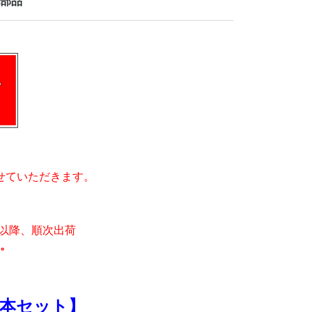
部品
せていただきます。
月)以降、順次出荷
。
本セット】