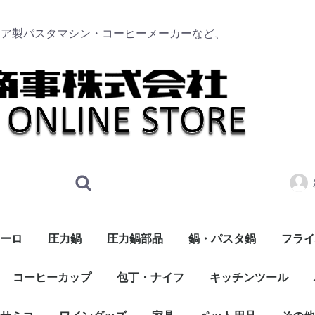
リア製パスタマシン・コーヒーメーカーなど、
ーロ
圧力鍋
圧力鍋部品
鍋・パスタ鍋
フライ
タソース
のトマト
ク
ンボトル
ト
浅型
深型
トッカー
ーブオイル
サマーキャンペーン
ハム・サラミ・パンチェッタ・スモークサーモン
ニューサルヴァスパツィオ
食品全般・食材・パスタソース
ドンペッペ（DON PEPPE）
デルヴェルデ（DELVERDE）
300ml
750ml
コーヒーカップ
包丁・ナイフ
キッチンツール