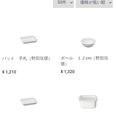
ボール １２cm（野田琺
バット 手札（野田琺瑯）
瑯）
¥ 1,320
¥ 1,210