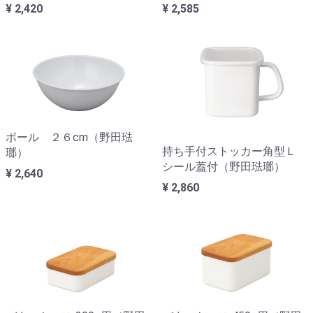
¥ 2,420
¥ 2,585
ボール ２６cm（野田琺
持ち手付ストッカー角型Ｌ
瑯）
シール蓋付（野田琺瑯）
¥ 2,640
¥ 2,860