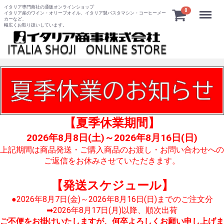
イタリア専門商社の通販オンラインショップ
Menu
0
イタリア産のワイン・オリーブオイル、イタリア製パスタマシン・コーヒーメー
カーなど、
幅広くお取り扱いしています。
【夏季休業期間】
2026年8月8日(土)～2026年8月16日(日)
上記期間は商品発送・ご購入商品のお渡し・お問い合わせへの
ご返信をお休みさせていただきます。
【発送スケジュール】
●2026年8月7日(金)～2026年8月16日(日)までのご注文分
➡2026年8月17日(月)以降、順次出荷
ご不便をお掛けいたしますが、何卒よろしくお願い申し上げま