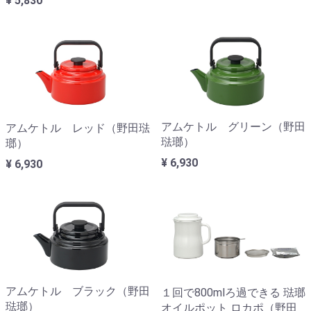
¥ 5,830
アムケトル グリーン（野田
アムケトル レッド（野田琺
琺瑯）
瑯）
¥ 6,930
¥ 6,930
アムケトル ブラック（野田
１回で800mlろ過できる 琺瑯
琺瑯）
オイルポット ロカポ（野田