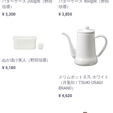
バターケース 200g用（野田
バターケース 450g用（野田
琺瑯）
琺瑯）
¥ 3,300
¥ 3,850
ぬか漬け美人（野田琺瑯）
¥ 4,180
スリムポット 0.7L ホワイト
（月兎印 / TSUKI-USAGI
BRAND）
¥ 4,620