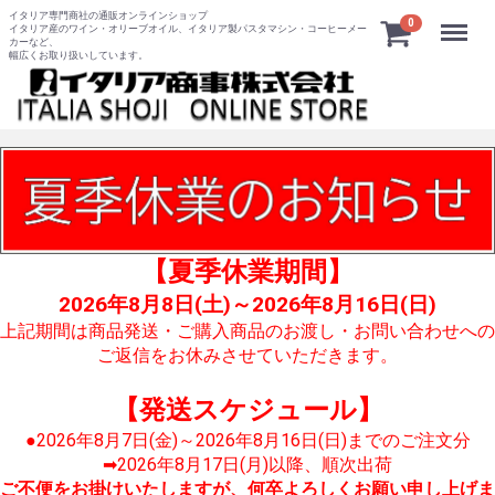
イタリア専門商社の通販オンラインショップ
Menu
0
イタリア産のワイン・オリーブオイル、イタリア製パスタマシン・コーヒーメー
カーなど、
幅広くお取り扱いしています。
【夏季休業期間】
2026年8月8日(土)～2026年8月16日(日)
上記期間は商品発送・ご購入商品のお渡し・お問い合わせへの
ご返信をお休みさせていただきます。
【発送スケジュール】
●2026年8月7日(金)～2026年8月16日(日)までのご注文分
➡2026年8月17日(月)以降、順次出荷
ご不便をお掛けいたしますが、何卒よろしくお願い申し上げま