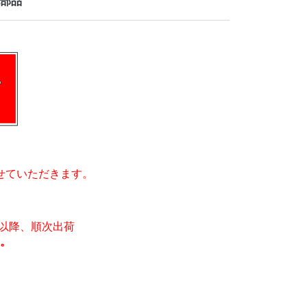
部品
せていただきます。
月)以降、順次出荷
。