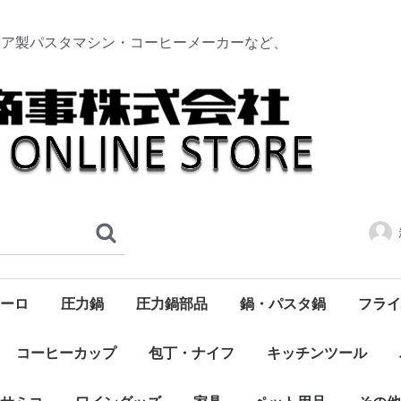
リア製パスタマシン・コーヒーメーカーなど、
ーロ
圧力鍋
圧力鍋部品
鍋・パスタ鍋
フライ
タソース
のトマト
ク
ンボトル
ト
浅型
深型
トッカー
ーブオイル
サマーキャンペーン
ハム・サラミ・パンチェッタ・スモークサーモン
ニューサルヴァスパツィオ
食品全般・食材・パスタソース
ドンペッペ（DON PEPPE）
デルヴェルデ（DELVERDE）
300ml
750ml
コーヒーカップ
包丁・ナイフ
キッチンツール