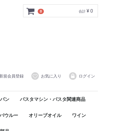
¥ 0
0
合計
新規会員登録
お気に入り
ログイン
パン
パスタマシン・パスタ関連商品
バウルー
オリーブオイル
ワイン
赤
白
ロゼ
発泡・微発泡
イタリア北部
FONGARO フォンガロ
CORDANI コルダーニ
イタリア中部
イタリア南部・シチリア
SANTO STEFANO サント・ステファノ
CASCINA MORASSINO カシーナ・モラッシーノ
CASTELLO DI MELETO カステッロ・ディ・メレート
TRABUCCHI d'ILLASI トラブッキ・ディッラージ
Agostina Pieri アゴスティーナ・ピエリ
ELENA WALCH エレナ・ワルク
AURELIO SETTIMO アウレリオ・セッティモ
Monte Ronca ＆Colle Marianna モンテロンカ＆コッレマリアンナ
Claudio Mariotto クラウディオ・マリオット
Fattoria Kappa ファットリア・カッパ
GORGHI TONDI ゴルギ・トンディ
WILHELM WALCH ヴィルヘルム・ワルク