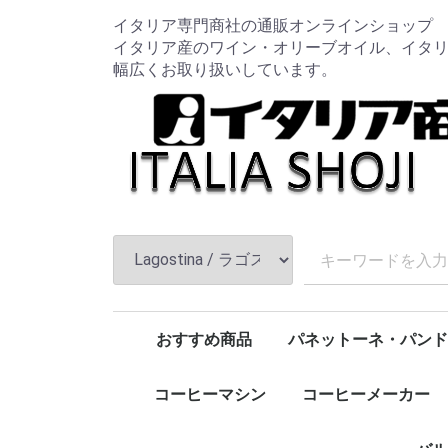
イタリア専門商社の通販オンラインショップ
イタリア産のワイン・オリーブオイル、イタ
幅広くお取り扱いしています。
おすすめ商品
パネットーネ・パンド
新規取扱商品
特売品コーナー
ワイン
オリーブオイル
バルサミコ
ハム・チーズ
パスタ
トマト・パスタソース
調味料
コーヒー豆・粉
圧力鍋
お鍋類
フライパン類
キッチン用品
包丁・ナイフ・まな板
クッキングスケール
南部鉄器
iwaki / イワキ
Aladdin / アラジン
HARIO / ハリオ
ALESSI / アレッシィ
Cutipol /クチポール
Zip Top / ジップトップ
野田琺瑯
柳宗理
OIGEN / オイゲン
KIHARA / キハラ
OXO オクソー
leye / レイエ
パスタマシン
ワイングッズ
コーヒーカップ・グラス
家具
ペット用品
1
Lagostina / ラゴスティーナ
Cuitisan / クイッティサン
Joseph Joseph / ジョセフジョセフ
Microplane / マイクロプレイン
タルトゥーフィ ジミー/Tartufi Jimmy
Legnoart / レーニョアート
食品全般(トマト・パスタ等)
月兎印 / TSUKI-USAGI BRAND
epicurean / エピキュリアン
赤
白
ロゼ
発泡・微発泡
ノストラーレ
トマト・パス
パスタ
調味料
FRAGASSI
ソフトドリン
チーズ
フィルターイ
ケトル・ポッ
スクウェア
レクタングル
レクタングル
持ち手付きス
バターケース
ボール
バット
ロカポ
ぬか漬け美人
コーヒー豆
キッチン用品
ワイン・オリ
クリスマス・イン・
コーヒーマシン
コーヒーメーカー