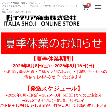
イタリア専門商社の通販オンラインショップ
Menu
0
イタリア産のワイン・オリーブオイル、イタリア製パスタマシン・コーヒーメー
カーなど、
幅広くお取り扱いしています。
【夏季休業期間】
2026年8月8日(土)～2026年8月16日(日)
上記期間は商品発送・ご購入商品のお渡し・お問い合わせへの
ご返信をお休みさせていただきます。
【発送スケジュール】
●2026年8月7日(金)～2026年8月16日(日)までのご注文分
➡2026年8月17日(月)以降、順次出荷
ご不便をお掛けいたしますが、何卒よろしくお願い申し上げま