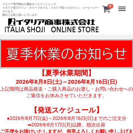
イタリア専門商社の通販オンラインショップ
Menu
0
イタリア産のワイン・オリーブオイル、イタリア製パスタマシン・コーヒーメー
カーなど、
幅広くお取り扱いしています。
【夏季休業期間】
2026年8月8日(土)～2026年8月16日(日)
上記期間は商品発送・ご購入商品のお渡し・お問い合わせへの
ご返信をお休みさせていただきます。
【発送スケジュール】
●2026年8月7日(金)～2026年8月16日(日)までのご注文分
➡2026年8月17日(月)以降、順次出荷
ご不便をお掛けいたしますが、何卒よろしくお願い申し上げま