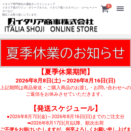
イタリア専門商社の通販オンラインショップ
Menu
0
イタリア産のワイン・オリーブオイル、イタリア製パスタマシン・コーヒーメー
カーなど、
幅広くお取り扱いしています。
【夏季休業期間】
2026年8月8日(土)～2026年8月16日(日)
上記期間は商品発送・ご購入商品のお渡し・お問い合わせへの
ご返信をお休みさせていただきます。
【発送スケジュール】
●2026年8月7日(金)～2026年8月16日(日)までのご注文分
➡2026年8月17日(月)以降、順次出荷
ご不便をお掛けいたしますが、何卒よろしくお願い申し上げま