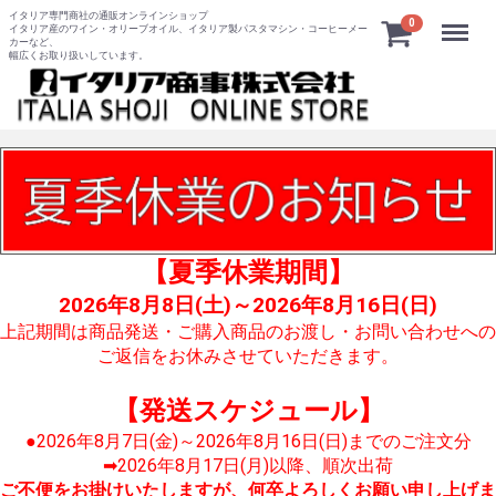
イタリア専門商社の通販オンラインショップ
Menu
0
イタリア産のワイン・オリーブオイル、イタリア製パスタマシン・コーヒーメー
カーなど、
幅広くお取り扱いしています。
【夏季休業期間】
2026年8月8日(土)～2026年8月16日(日)
上記期間は商品発送・ご購入商品のお渡し・お問い合わせへの
ご返信をお休みさせていただきます。
【発送スケジュール】
●2026年8月7日(金)～2026年8月16日(日)までのご注文分
➡2026年8月17日(月)以降、順次出荷
ご不便をお掛けいたしますが、何卒よろしくお願い申し上げま