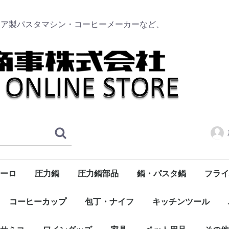
リア製パスタマシン・コーヒーメーカーなど、
ーロ
圧力鍋
圧力鍋部品
鍋・パスタ鍋
フライ
タソース
のトマト
ク
ンボトル
ト
浅型
深型
トッカー
ーブオイル
サマーキャンペーン
ハム・サラミ・パンチェッタ・スモークサーモン
ニューサルヴァスパツィオ
食品全般・食材・パスタソース
ドンペッペ（DON PEPPE）
デルヴェルデ（DELVERDE）
300ml
750ml
コーヒーカップ
包丁・ナイフ
キッチンツール