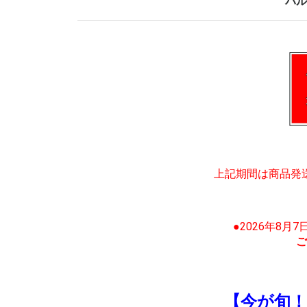
バル
上記期間は商品発
●2026年8月
ご
【今が旬