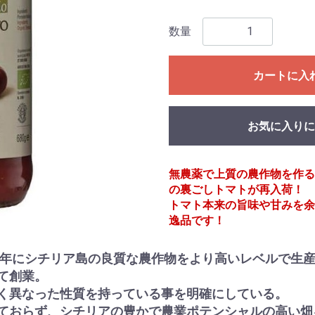
数量
カートに入
お気に入りに
無農薬で上質の農作物を作る
の裏ごしトマトが再入荷！
トマト本来の旨味や甘みを余
逸品です！
98年にシチリア島の良質な農作物をより高いレベルで生
て創業。
く異なった性質を持っている事を明確にしている。
ておらず、シチリアの豊かで農業ポテンシャルの高い畑