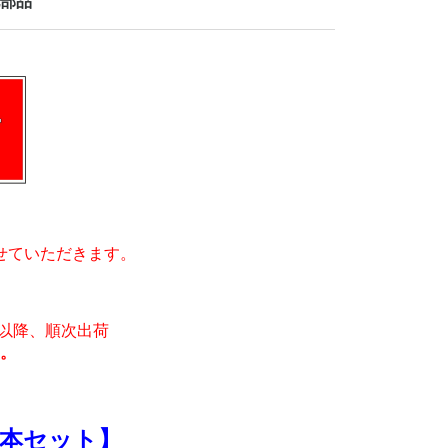
部品
せていただきます。
月)以降、順次出荷
。
本セット】