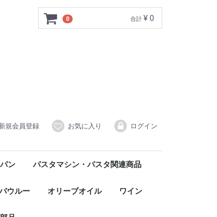
¥ 0
0
合計
新規会員登録
お気に入り
ログイン
パン
パスタマシン・パスタ関連商品
バウルー
オリーブオイル
ワイン
赤
白
ロゼ
発泡・微発泡
イタリア北部
FONGARO フォンガロ
CORDANI コルダーニ
イタリア中部
イタリア南部・シチリア
SANTO STEFANO サント・ステファノ
CASCINA MORASSINO カシーナ・モラッシーノ
CASTELLO DI MELETO カステッロ・ディ・メレート
TRABUCCHI d'ILLASI トラブッキ・ディッラージ
Agostina Pieri アゴスティーナ・ピエリ
ELENA WALCH エレナ・ワルク
AURELIO SETTIMO アウレリオ・セッティモ
Monte Ronca ＆Colle Marianna モンテロンカ＆コッレマリアンナ
Claudio Mariotto クラウディオ・マリオット
Fattoria Kappa ファットリア・カッパ
GORGHI TONDI ゴルギ・トンディ
WILHELM WALCH ヴィルヘルム・ワルク