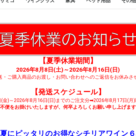
サミコ
ワイングッズ
家具
ペット用品
その他
【夏季休業期間】
2026年8月8日(土)～2026年8月16日(日)
送・ご購入商品のお渡し・お問い合わせへのご返信をお休みさ
【発送スケジュール】
7日(金)～2026年8月16日(日)までのご注文分➡2026年8月17日(
不便をお掛けいたしますが、何卒よろしくお願い申し上げます
！夏にピッタリのお得なシチリアワイン６