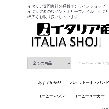
イタリア専門商社の通販オンラインショップ
イタリア産のワイン・オリーブオイル、イタ
幅広くお取り扱いしています。
おすすめ商品
パネットーネ・パンド
新規取扱商品
特売品コーナー
ワイン
オリーブオイル
バルサミコ
ハム・チーズ
パスタ
トマト・パスタソース
調味料
コーヒー豆・粉
圧力鍋
お鍋類
フライパン類
キッチン用品
包丁・ナイフ・まな板
クッキングスケール
南部鉄器
iwaki / イワキ
Aladdin / アラジン
HARIO / ハリオ
ALESSI / アレッシィ
Cutipol /クチポール
Zip Top / ジップトップ
野田琺瑯
柳宗理
OIGEN / オイゲン
KIHARA / キハラ
OXO オクソー
leye / レイエ
パスタマシン
ワイングッズ
コーヒーカップ・グラス
家具
ペット用品
1
Lagostina / ラゴスティーナ
Cuitisan / クイッティサン
Joseph Joseph / ジョセフジョセフ
Microplane / マイクロプレイン
タルトゥーフィ ジミー/Tartufi Jimmy
Legnoart / レーニョアート
食品全般(トマト・パスタ等)
月兎印 / TSUKI-USAGI BRAND
epicurean / エピキュリアン
赤
白
ロゼ
発泡・微発泡
ノストラーレ
トマト・パス
パスタ
調味料
FRAGASSI
ソフトドリン
チーズ
フィルターイ
ケトル・ポッ
スクウェア
レクタングル
レクタングル
持ち手付きス
バターケース
ボール
バット
ロカポ
ぬか漬け美人
コーヒー豆
キッチン用品
ワイン・オリ
クリスマス・イン・
コーヒーマシン
コーヒーメーカー