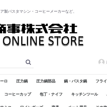
リア製パスタマシン・コーヒーメーカーなど、
ーロ
圧力鍋
圧力鍋部品
鍋・パスタ鍋
フライ
タソース
のトマト
ク
ンボトル
ト
浅型
深型
トッカー
ーブオイル
サマーキャンペーン
ハム・サラミ・パンチェッタ・スモークサーモン
ニューサルヴァスパツィオ
食品全般・食材・パスタソース
ドンペッペ（DON PEPPE）
デルヴェルデ（DELVERDE）
300ml
750ml
コーヒーカップ
包丁・ナイフ
キッチンツール