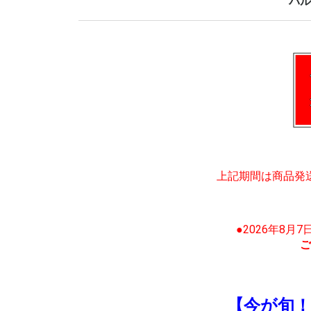
バル
上記期間は商品発
●2026年8月
ご
【今が旬