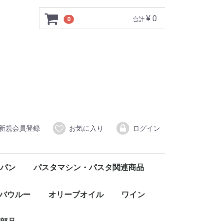
¥ 0
0
合計
新規会員登録
お気に入り
ログイン
パン
パスタマシン・パスタ関連商品
バウルー
オリーブオイル
ワイン
赤
白
ロゼ
発泡・微発泡
イタリア北部
FONGARO フォンガロ
CORDANI コルダーニ
イタリア中部
イタリア南部・シチリア
SANTO STEFANO サント・ステファノ
CASCINA MORASSINO カシーナ・モラッシーノ
CASTELLO DI MELETO カステッロ・ディ・メレート
TRABUCCHI d'ILLASI トラブッキ・ディッラージ
Agostina Pieri アゴスティーナ・ピエリ
ELENA WALCH エレナ・ワルク
AURELIO SETTIMO アウレリオ・セッティモ
Monte Ronca ＆Colle Marianna モンテロンカ＆コッレマリアンナ
Claudio Mariotto クラウディオ・マリオット
Fattoria Kappa ファットリア・カッパ
GORGHI TONDI ゴルギ・トンディ
WILHELM WALCH ヴィルヘルム・ワルク