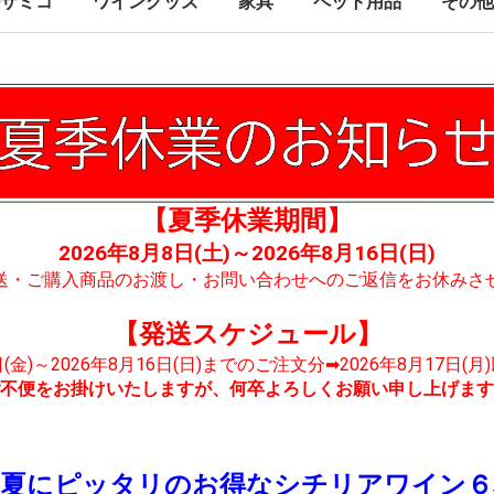
サミコ
ワイングッズ
家具
ペット用品
その他
【夏季休業期間】
2026年8月8日(土)～2026年8月16日(日)
送・ご購入商品のお渡し・お問い合わせへのご返信をお休みさ
【発送スケジュール】
7日(金)～2026年8月16日(日)までのご注文分➡2026年8月17日(
不便をお掛けいたしますが、何卒よろしくお願い申し上げます
！夏にピッタリのお得なシチリアワイン６