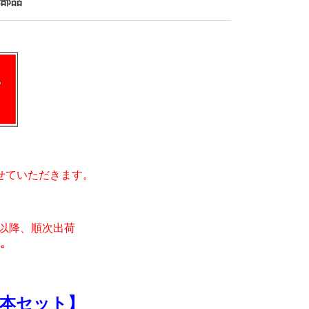
部品
せていただきます。
月)以降、順次出荷
。
本セット】