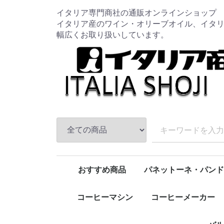
イタリア専門商社の通販オンラインショップ
イタリア産のワイン・オリーブオイル、イタ
幅広くお取り扱いしています。
おすすめ商品
パネットーネ・パンド
新規取扱商品
特売品コーナー
ワイン
オリーブオイル
バルサミコ
ハム・チーズ
パスタ
トマト・パスタソース
調味料
コーヒー豆・粉
圧力鍋
お鍋類
フライパン類
キッチン用品
包丁・ナイフ・まな板
クッキングスケール
南部鉄器
iwaki / イワキ
Aladdin / アラジン
HARIO / ハリオ
ALESSI / アレッシィ
Cutipol /クチポール
Zip Top / ジップトップ
野田琺瑯
柳宗理
OIGEN / オイゲン
KIHARA / キハラ
OXO オクソー
leye / レイエ
パスタマシン
ワイングッズ
コーヒーカップ・グラス
家具
ペット用品
1
Lagostina / ラゴスティーナ
Cuitisan / クイッティサン
Joseph Joseph / ジョセフジョセフ
Microplane / マイクロプレイン
タルトゥーフィ ジミー/Tartufi Jimmy
Legnoart / レーニョアート
食品全般(トマト・パスタ等)
月兎印 / TSUKI-USAGI BRAND
epicurean / エピキュリアン
赤
白
ロゼ
発泡・微発泡
ノストラーレ
トマト・パス
パスタ
調味料
FRAGASSI
ソフトドリン
チーズ
フィルターイ
ケトル・ポッ
スクウェア
レクタングル
レクタングル
持ち手付きス
バターケース
ボール
バット
ロカポ
ぬか漬け美人
コーヒー豆
キッチン用品
ワイン・オリ
クリスマス・イン・
コーヒーマシン
コーヒーメーカー