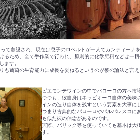
によって創設され、現在は息子のロベルトが一人でカンティーナ
けるため、全て手作業で行われ、原則的に化学肥料などは一切
します。
りも葡萄の生育能力に成長を委ねるというのが彼の論法と言え
ピエモンテワインの中でバローロの方へ市
つつも、彼自身はネッビオーロ自体の美味
インの造り自体を残すという要素を大事に
つまり古典的なバローロやバルバレスコに
も似た彼の信念があるのです。
実際、バリック等を使っていても基本は大
す。