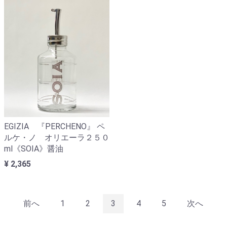
EGIZIA 『PERCHENO』 ペ
ルケ・ノ オリエーラ２５０
ml《SOIA》醤油
¥ 2,365
前へ
1
2
3
4
5
次へ