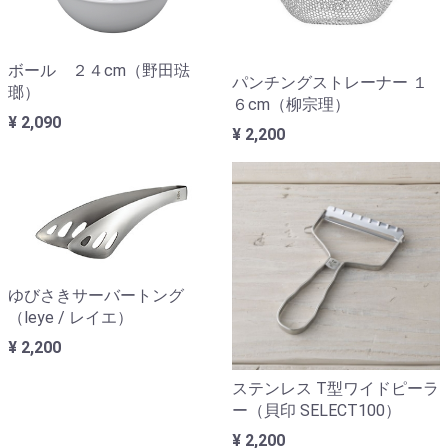
ボール ２４cm（野田琺
パンチングストレーナー １
瑯）
６cm（柳宗理）
¥ 2,090
¥ 2,200
ゆびさきサーバートング
（leye / レイエ）
¥ 2,200
ステンレス T型ワイドピーラ
ー（貝印 SELECT100）
¥ 2,200