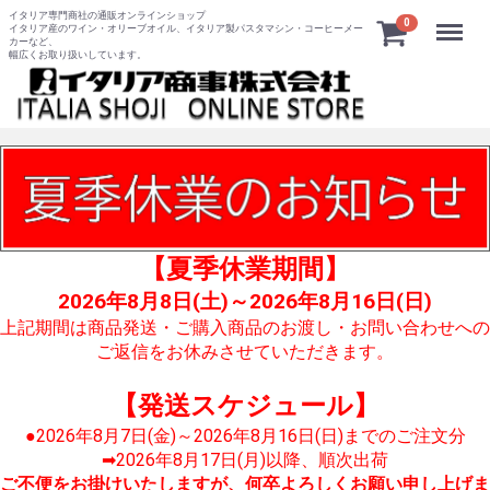
イタリア専門商社の通販オンラインショップ
Menu
0
イタリア産のワイン・オリーブオイル、イタリア製パスタマシン・コーヒーメー
カーなど、
幅広くお取り扱いしています。
【夏季休業期間】
2026年8月8日(土)～2026年8月16日(日)
上記期間は商品発送・ご購入商品のお渡し・お問い合わせへの
ご返信をお休みさせていただきます。
【発送スケジュール】
●2026年8月7日(金)～2026年8月16日(日)までのご注文分
➡2026年8月17日(月)以降、順次出荷
ご不便をお掛けいたしますが、何卒よろしくお願い申し上げま