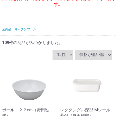
す。
全商品
キッチンツール
109
件
の商品がみつかりました。
ボール ２２cm（野田琺
レクタングル深型 Mシール
瑯）
蓋付（野田琺瑯）