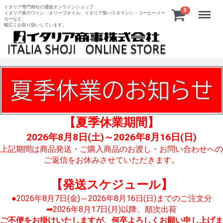
イタリア専門商社の通販オンラインショップ
Menu
0
イタリア産のワイン・オリーブオイル、イタリア製パスタマシン・コーヒーメー
カーなど、
幅広くお取り扱いしています。
【夏季休業期間】
2026年8月8日(土)～2026年8月16日(日)
上記期間は商品発送・ご購入商品のお渡し・お問い合わせへの
ご返信をお休みさせていただきます。
【発送スケジュール】
●2026年8月7日(金)～2026年8月16日(日)までのご注文分
➡2026年8月17日(月)以降、順次出荷
ご不便をお掛けいたしますが、何卒よろしくお願い申し上げま