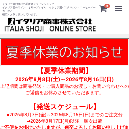
イタリア専門商社の通販オンラインショップ
Menu
0
イタリア産のワイン・オリーブオイル、イタリア製パスタマシン・コーヒーメー
カーなど、
幅広くお取り扱いしています。
【夏季休業期間】
2026年8月8日(土)～2026年8月16日(日)
上記期間は商品発送・ご購入商品のお渡し・お問い合わせへの
ご返信をお休みさせていただきます。
【発送スケジュール】
●2026年8月7日(金)～2026年8月16日(日)までのご注文分
➡2026年8月17日(月)以降、順次出荷
ご不便をお掛けいたしますが、何卒よろしくお願い申し上げま