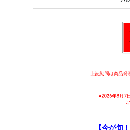
バル
上記期間は商品発
●2026年8月
ご
【今が旬