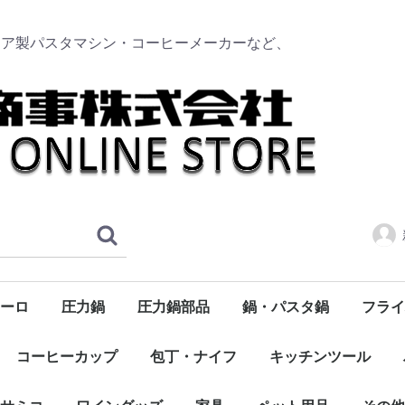
リア製パスタマシン・コーヒーメーカーなど、
ーロ
圧力鍋
圧力鍋部品
鍋・パスタ鍋
フライ
タソース
のトマト
ク
ンボトル
ト
浅型
深型
トッカー
ーブオイル
サマーキャンペーン
ハム・サラミ・パンチェッタ・スモークサーモン
ニューサルヴァスパツィオ
食品全般・食材・パスタソース
ドンペッペ（DON PEPPE）
デルヴェルデ（DELVERDE）
300ml
750ml
コーヒーカップ
包丁・ナイフ
キッチンツール