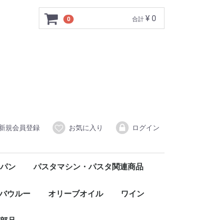
¥ 0
0
合計
新規会員登録
お気に入り
ログイン
パン
パスタマシン・パスタ関連商品
バウルー
オリーブオイル
ワイン
赤
白
ロゼ
発泡・微発泡
イタリア北部
FONGARO フォンガロ
CORDANI コルダーニ
イタリア中部
イタリア南部・シチリア
SANTO STEFANO サント・ステファノ
CASCINA MORASSINO カシーナ・モラッシーノ
CASTELLO DI MELETO カステッロ・ディ・メレート
TRABUCCHI d'ILLASI トラブッキ・ディッラージ
Agostina Pieri アゴスティーナ・ピエリ
ELENA WALCH エレナ・ワルク
AURELIO SETTIMO アウレリオ・セッティモ
Monte Ronca ＆Colle Marianna モンテロンカ＆コッレマリアンナ
Claudio Mariotto クラウディオ・マリオット
Fattoria Kappa ファットリア・カッパ
GORGHI TONDI ゴルギ・トンディ
WILHELM WALCH ヴィルヘルム・ワルク