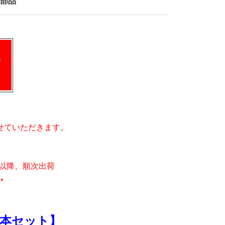
部品
せていただきます。
月)以降、順次出荷
。
本セット】