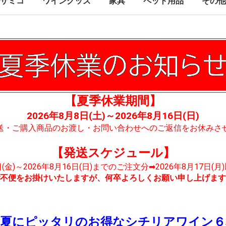
サミコ
ワイングッズ
家具
ペット用品
その他
【夏季休業期間】
2026年8月8日(土)～2026年8月16日(日)
送・ご購入商品のお渡し・お問い合わせへのご返信をお休みさ
【発送スケジュール】
7日(金)～2026年8月16日(日)までのご注文分➡2026年8月17日(
不便をお掛けいたしますが、何卒よろしくお願い申し上げます
！夏にピッタリのお得なシチリアワイン６