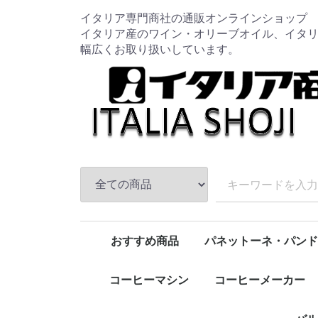
イタリア専門商社の通販オンラインショップ
イタリア産のワイン・オリーブオイル、イタ
幅広くお取り扱いしています。
おすすめ商品
パネットーネ・パンド
新規取扱商品
特売品コーナー
ワイン
オリーブオイル
バルサミコ
ハム・チーズ
パスタ
トマト・パスタソース
調味料
コーヒー豆・粉
圧力鍋
お鍋類
フライパン類
キッチン用品
包丁・ナイフ・まな板
クッキングスケール
南部鉄器
iwaki / イワキ
Aladdin / アラジン
HARIO / ハリオ
ALESSI / アレッシィ
Cutipol /クチポール
Zip Top / ジップトップ
野田琺瑯
柳宗理
OIGEN / オイゲン
KIHARA / キハラ
OXO オクソー
leye / レイエ
パスタマシン
ワイングッズ
コーヒーカップ・グラス
家具
ペット用品
1
Lagostina / ラゴスティーナ
Cuitisan / クイッティサン
Joseph Joseph / ジョセフジョセフ
Microplane / マイクロプレイン
タルトゥーフィ ジミー/Tartufi Jimmy
Legnoart / レーニョアート
食品全般(トマト・パスタ等)
月兎印 / TSUKI-USAGI BRAND
epicurean / エピキュリアン
赤
白
ロゼ
発泡・微発泡
ノストラーレ
トマト・パス
パスタ
調味料
FRAGASSI
ソフトドリン
チーズ
フィルターイ
ケトル・ポッ
スクウェア
レクタングル
レクタングル
持ち手付きス
バターケース
ボール
バット
ロカポ
ぬか漬け美人
コーヒー豆
キッチン用品
ワイン・オリ
クリスマス・イン・
コーヒーマシン
コーヒーメーカー