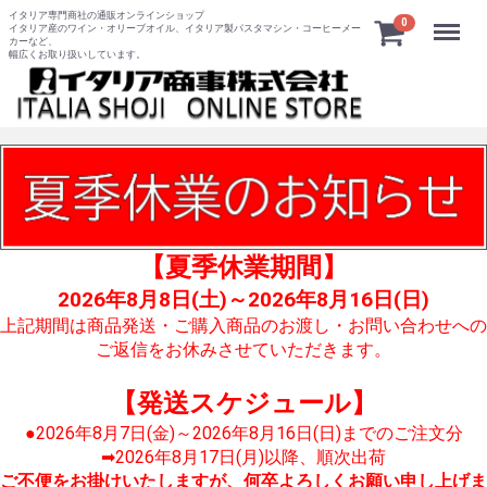
イタリア専門商社の通販オンラインショップ
Menu
0
イタリア産のワイン・オリーブオイル、イタリア製パスタマシン・コーヒーメー
カーなど、
幅広くお取り扱いしています。
【夏季休業期間】
2026年8月8日(土)～2026年8月16日(日)
上記期間は商品発送・ご購入商品のお渡し・お問い合わせへの
ご返信をお休みさせていただきます。
【発送スケジュール】
●2026年8月7日(金)～2026年8月16日(日)までのご注文分
➡2026年8月17日(月)以降、順次出荷
ご不便をお掛けいたしますが、何卒よろしくお願い申し上げま